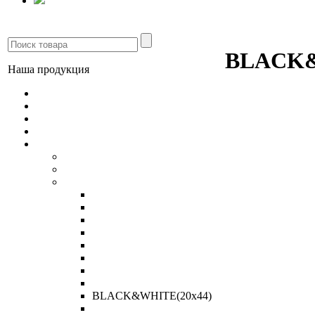
BLACK&
Наша продукция
Напольные покрытия
Керамогранит
Грязезащитные покрытия
Настенные покрытия
Плитка керамическая
AZORI
Kerama Marazzi
Cersanit
VALENCIA(20x30)
IKARIA(20x50)
EUFORIA(25x40)
LIVADIA(33x33)
FELINA(25x40)
OXIA(20x50)
ILLUSION(20x44)
LINEA(20x44)
BLACK&WHITE(20x44)
ROSARIA(25x40)