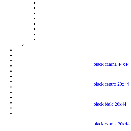
SYNTHIA(20x50)
AQUA(20x30)
ELECTA(20x50)
SANDSTONE(33x33)
FIESTA(20x30)
Taxo(46,2x46,2)
Laro(46,2x46,2)
OTTO(32,6x32,6)
Italon
Клинкер (клинкерная плитка)
Искусственный камень
Двери
black czarna 44x44
Краски, лаки, грунтовки
Элементы декора
Подвесные потолки
Светильники, лампы
black centro 20x44
Гипсокартон
Металлопрофиль
Сухие смеси
Шпатлевка
black biala 20x44
Теплозвукоизоляция
Пены, греметики, клеи, обойный клей
black czarna 20x44