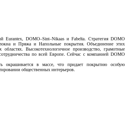
й Eurantex, DOMO–Sint–Nikaas и Fabelta. Стратегия DOMO
олокна и Пряжа и Напольные покрытия. Объединение этих
бластях. Высокотехнологичное производство, грамотные
сотрудничества по всей Европе. Сейчас с компанией DOMO
ть окрашивается в массе, что придает покрытию особую
ктировании общественных интерьеров.