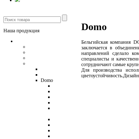
Domo
Наша продукция
Напольные покрытия
Бельгийская компания D
Линолеум
заключается в объедине
Ламинат
направлений сделало ко
Ковролин
специалисты и качестве
Ковровая плитка
сотрудничают самые круп
Tarkett Tecsom
Для производства испо
Desso
цветоустойчивость.Дизайн
Domo
Round-up
Black&
Eco70 L
First
First
Absolute
First Lines
In-groove
Latina
Line-up