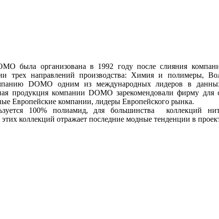
OMO была организована в 1992 году после слияния компани
нии трех направлений производства: Химия и полимеры, В
мпанию DOMO одним из международных лидеров в данных о
нная продукция компании DOMO зарекомендовали фирму для 
ные Европейские компании, лидеры Европейского рынка.
льзуется 100% полиамид, для большинства коллекций ни
 этих коллекций отражает последние модные тенденции в прое