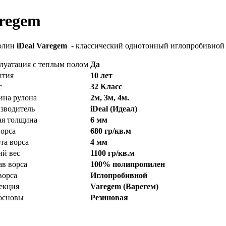
regem
олин
iDeal Varegem -
классический однотонный иглопробивной к
луатация с теплым полом
Да
нтия
10 лет
с
32 Класс
на рулона
2м, 3м, 4м.
зводитель
iDeal (Идеал)
я толщина
6 мм
ворса
680 гр/кв.м
та ворса
4 мм
й вес
1100 гр/кв.м
ав ворса
100% полипропилен
ворса
Иглопробивной
екция
Varegem (Варегем)
основы
Резиновая