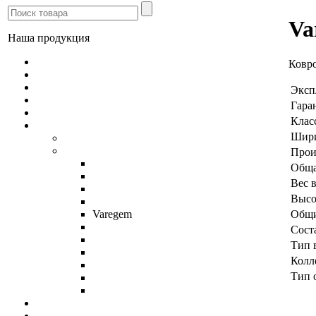
Va
Наша продукция
Линолеум
Ковр
Ламинат
Паркетная доска
Эксп
Массивная доска Amber Wood
Гара
Пробковые напольные покрытия
Клас
Ковролин
Шири
Balta
iDeal
Прои
Brugge
Обща
Echo
Вес 
Lush
Высо
Daydream
Общи
Varegem
Brussele
Сост
Feelings
Тип 
Montana
Колл
Monterey
Тип 
Opus
Simphony
Ковровая плитка
Плитка ПВХ