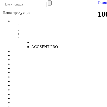
Главн
10
Наша продукция
Линолеум
Бытовой
Полукоммерция
Коммерческий линолеум
Tarkett Серия PRO
Спринт Pro
ACCZENT PRO
Ламинат
Паркетная доска
Массивная доска Amber Wood
Пробковые напольные покрытия
Ковролин
Ковровая плитка
Плитка ПВХ
Искусственная трава
Спортивные покрытия
Покрытия для лестниц Tarastep
Грязезащитные покрытия
Обои
Антивандальные виниловые обои Newmor
Пробковое настенное покрытие