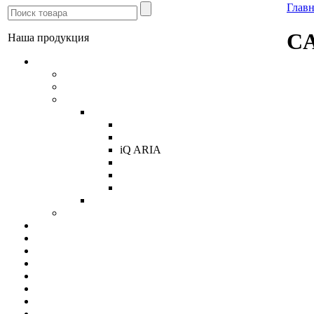
Главн
CA
Наша продукция
Линолеум
Бытовой
Полукоммерция
Коммерческий линолеум
Tarkett
PRIMO PLUS
iQ MELODIA
iQ ARIA
iQ OPTIMA
iQ MONOLIT
Acczent Mineral AS
FORBO коллекция Smaragd Classic
Tarkett Серия PRO
Ламинат
Паркетная доска
Массивная доска Amber Wood
Пробковые напольные покрытия
Ковролин
Ковровая плитка
Плитка ПВХ
Искусственная трава