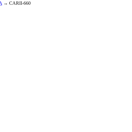
A
→ CARII-660