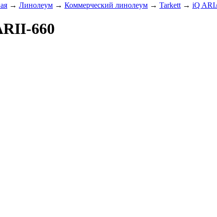
ая
→
Линолеум
→
Коммерческий линолеум
→
Tarkett
→
iQ ARI
RII-660