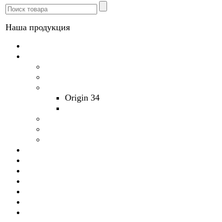
Наша продукция
Линолеум
Ламинат
Tarkett
СИНТЕРОС
Alloc
Origin 34
Prestige
Ecoflooring
Quick-Step
ЭГГЕР
Паркетная доска
Массивная доска Amber Wood
Пробковые напольные покрытия
Ковролин
Ковровая плитка
Плитка ПВХ
Искусственная трава