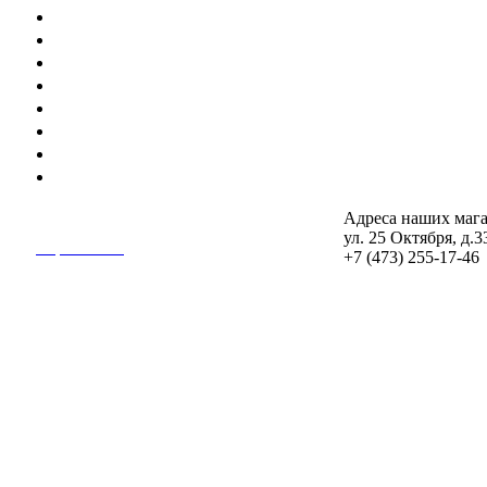
Гидроизоляционные составы
Цементно-песчаные смеси и связующие материал
Шпатлевка
Теплозвукоизоляция
Краски, лаки, грунтовки
Пены, греметики, клея, обойный клей
Гидроизоляция
Сухие смеси
Адреса наших мага
© 2012—2018 «Интер Дом»
ул. 25 Октября, д.3
Карта сайта
+7 (473) 255-17-46