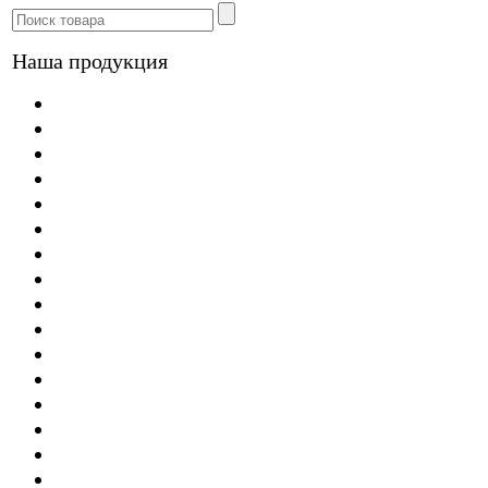
Наша продукция
Линолеум
Ламинат
Паркетная доска
Массивная доска Amber Wood
Пробковые напольные покрытия
Ковролин
Ковровая плитка
Плитка ПВХ
Искусственная трава
Спортивные покрытия
Покрытия для лестниц Tarastep
Грязезащитные покрытия
Обои
Антивандальные виниловые обои Newmor
Пробковое настенное покрытие
Керамогранит