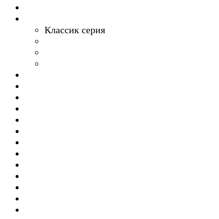
Плитка керамическая
Мозаика
Классик серия
Микс серия
Каменная мозаика
Арт серия
Клинкер (клинкерная плитка)
Искусственный камень
Двери
Элементы декора
Подвесные потолки
Светильники, лампы
Гипсокартон
Металлопрофиль
Смеси для устройства полов
Клеи для плитки
Штукатурные смеси
Шпаклевочные смеси
Монтажные смеси