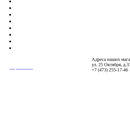
Гидроизоляционные составы
Цементно-песчаные смеси и связующие мате
Шпатлевка
Теплозвукоизоляция
Краски, лаки, грунтовки
Пены, греметики, клея, обойный клей
Гидроизоляция
Сухие смеси
Адреса наших мага
© 2012—2018 «Интер Дом»
ул. 25 Октября, д.3
Карта сайта
+7 (473) 255-17-46